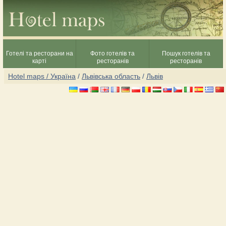
Готелі та ресторани на
Фото готелів та
Пошук готелів та
карті
ресторанів
ресторанів
Hotel maps / Україна
/
Львівська область
/
Львів