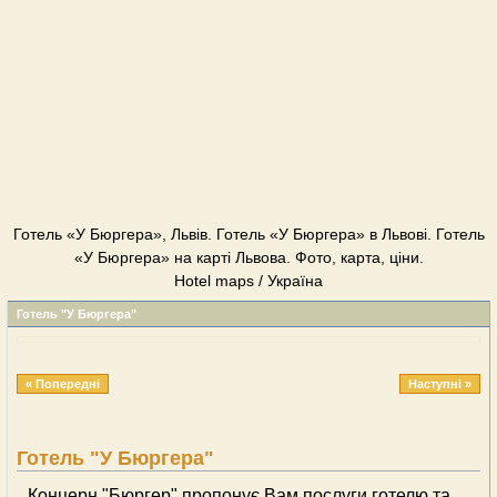
Готель «У Бюргера», Львів. Готель «У Бюргера» в Львові. Готель
«У Бюргера» на карті Львова. Фото, карта, ціни.
Hotel maps / Україна
Готель "У Бюргера"
« Попередні
Наступні »
Готель "У Бюргера"
Концерн "Бюргер" пропонує Вам послуги готелю та