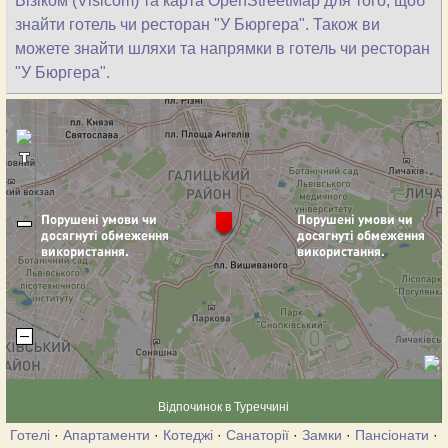
Візіком (Visicom) та карта OpenStreetMap для того, щоб
знайти готель чи ресторан "У Бюргера". Також ви
можете знайти шляхи та напрямки в готель чи ресторан
"У Бюргера".
Відпочинок в Туреччині
Готелі
·
Апартаменти
·
Котеджі
·
Санаторії
·
Замки
·
Пансіонати
·