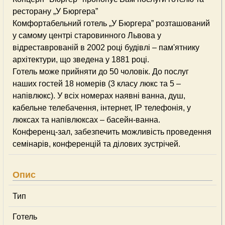
ресторану „У Бюргера”
Комфортабельний готель „У Бюргера” розташований
у самому центрi старовинного Львова у
вiдреставрованiй в 2002 роцi будiвлi – пам'ятнику
архiтектури, що зведена у 1881 роцi.
Готель може прийняти до 50 чоловiк. До послуг
наших гостей 18 номерiв (3 класу люкс та 5 –
напiвлюкс). У всiх номерах наявнi ванна, душ,
кабельне телебачення, iнтернет, IP телефонiя, у
люксах та напiвлюксах – басейн-ванна.
Конференц-зал, забезпечить можливiсть проведення
семiнарiв, конференцiй та дiлових зустрiчей.
Опис
Тип
Готель