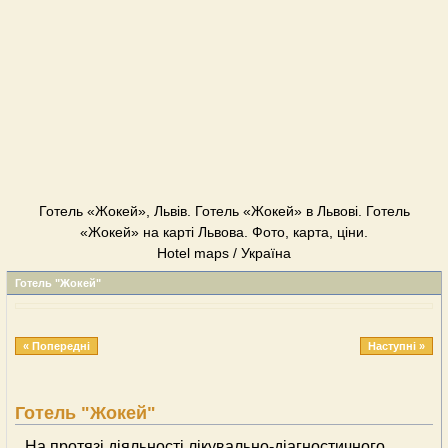
Готель «Жокей», Львів. Готель «Жокей» в Львові. Готель
«Жокей» на карті Львова. Фото, карта, ціни.
Hotel maps / Україна
Готель "Жокей"
« Попередні
Наступні »
Готель "Жокей"
На протязі діяльності лікувально-діагностичного