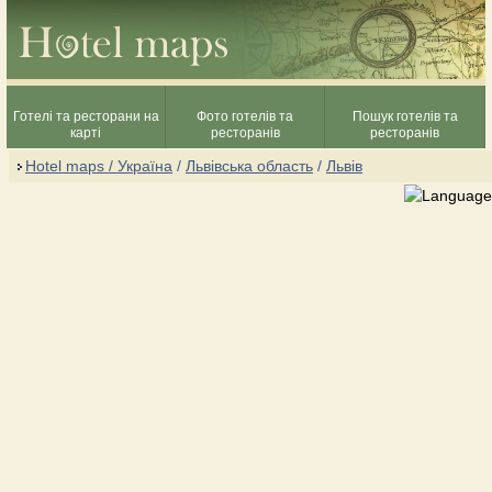
Готелі та ресторани на
Фото готелів та
Пошук готелів та
карті
ресторанів
ресторанів
Hotel maps / Україна
/
Львівська область
/
Львів