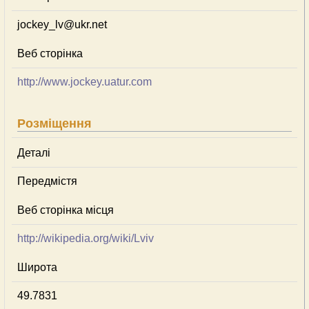
jockey_lv@ukr.net
Веб сторінка
http://www.jockey.uatur.com
Розміщення
Деталі
Передмістя
Веб сторінка місця
http://wikipedia.org/wiki/Lviv
Широта
49.7831