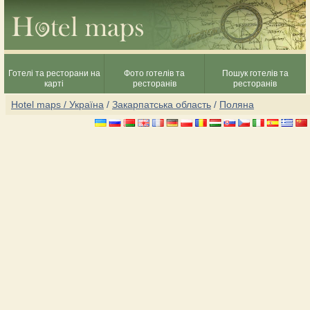
Готелі та ресторани на
Фото готелів та
Пошук готелів та
карті
ресторанів
ресторанів
Hotel maps / Україна
/
Закарпатська область
/
Поляна