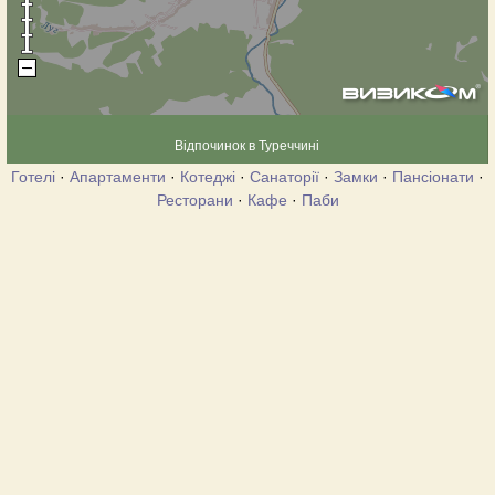
Відпочинок в Туреччині
Готелі
·
Апартаменти
·
Котеджі
·
Санаторії
·
Замки
·
Пансіонати
·
Ресторани
·
Кафе
·
Паби