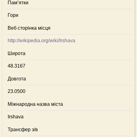
Пам’ятки
Гори
Веб сторінка місця
http://wikipedia.org/wiki/Irshava
Широта
48.3167
Довгота
23.0500
Міжнародна назва міста
Irshava
Трансфер з/в