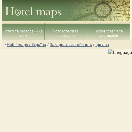
Готелі та ресторани на
Фото готелів та
Пошук готелів та
карті
ресторанів
ресторанів
Hotel maps / Україна
/
Закарпатська область
/
Іршава