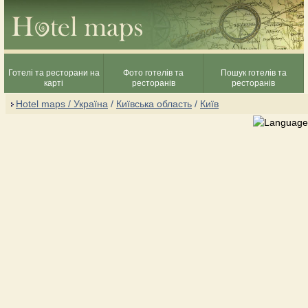
Готелі та ресторани на
Фото готелів та
Пошук готелів та
карті
ресторанів
ресторанів
Hotel maps / Україна
/
Київська область
/
Київ