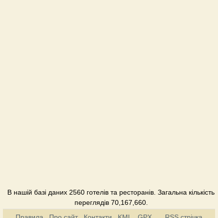
В нашій базі даних 2560 готелів та ресторанів. Загальна кількість
переглядів 70,167,660.
Правила
Про сайт
Контакти
KML
GPX
RSS стрічка