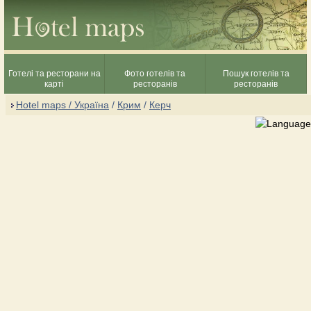
Готелі та ресторани на
Фото готелів та
Пошук готелів та
карті
ресторанів
ресторанів
Hotel maps / Україна
/
Крим
/
Керч