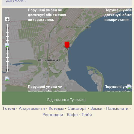
Відпочинок в Туреччині
Готелі
·
Апартаменти
·
Котеджі
·
Санаторії
·
Замки
·
Пансіонати
·
Ресторани
·
Кафе
·
Паби