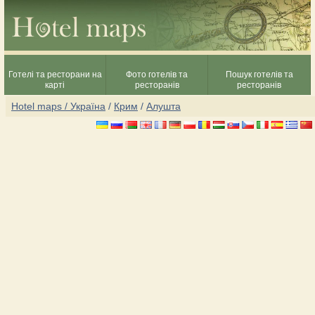
Готелі та ресторани на
Фото готелів та
Пошук готелів та
карті
ресторанів
ресторанів
Hotel maps / Україна
/
Крим
/
Алушта