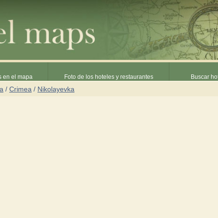
s en el mapa
Foto de los hoteles y restaurantes
Buscar hot
ia
/
Crimea
/
Nikolayevka