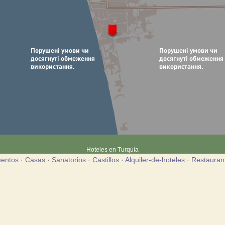
Hoteles en Turquía
entos
·
Casas
·
Sanatorios
·
Castillos
·
Alquiler-de-hoteles
·
Restauran