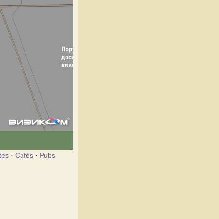
tes
·
Cafés
·
Pubs