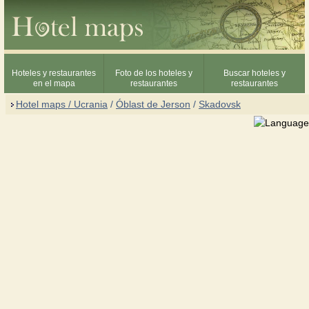
Hoteles y restaurantes
Foto de los hoteles y
Buscar hoteles y
en el mapa
restaurantes
restaurantes
Hotel maps / Ucrania
/
Óblast de Jerson
/
Skadovsk