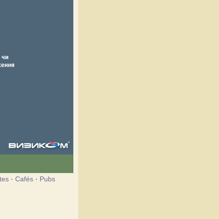
tes
·
Cafés
·
Pubs