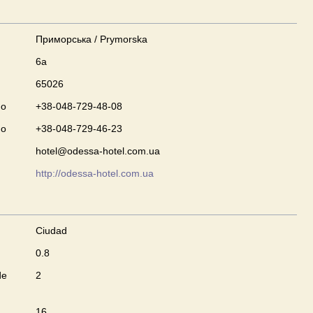
Приморська / Prymorska
6a
65026
no
+38-048-729-48-08
no
+38-048-729-46-23
hotel@odessa-hotel.com.ua
http://odessa-hotel.com.ua
Ciudad
0.8
de
2
16