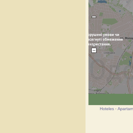
Hoteles
·
Apartam