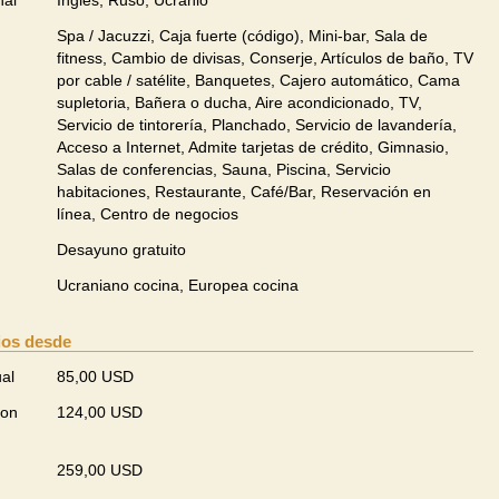
nal
Inglés, Ruso, Ucranio
Spa / Jacuzzi, Caja fuerte (código), Mini-bar, Sala de
fitness, Cambio de divisas, Conserje, Artículos de baño, TV
por cable / satélite, Banquetes, Cajero automático, Cama
supletoria, Bañera o ducha, Aire acondicionado, TV,
Servicio de tintorería, Planchado, Servicio de lavandería,
Acceso a Internet, Admite tarjetas de crédito, Gimnasio,
Salas de conferencias, Sauna, Piscina, Servicio
habitaciones, Restaurante, Café/Bar, Reservación en
línea, Centro de negocios
Desayuno gratuito
Ucraniano cocina, Europea cocina
ios desde
ual
85,00 USD
con
124,00 USD
259,00 USD