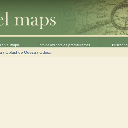
s en el mapa
Foto de los hoteles y restaurantes
Buscar hot
ia
/
Óblast de Odesa
/
Odesa