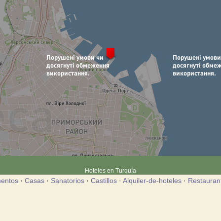
Hoteles en Turquía
entos
·
Casas
·
Sanatorios
·
Castillos
·
Alquiler-de-hoteles
·
Restauran