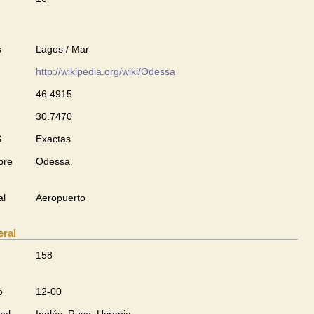
s
Lagos / Mar
http://wikipedia.org/wiki/Odessa
46.4915
30.7470
S
Exactas
bre
Odessa
al
Aeropuerto
eral
158
o
12-00