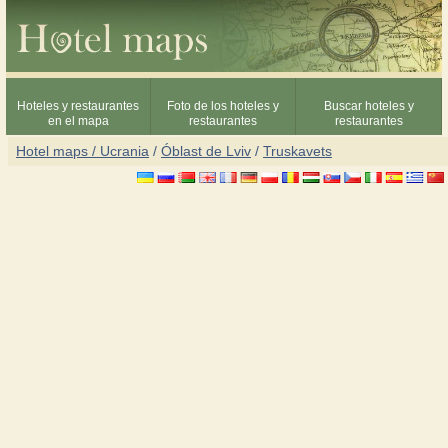
Hoteles y restaurantes
Foto de los hoteles y
Buscar hoteles y
en el mapa
restaurantes
restaurantes
Hotel maps / Ucrania
/
Óblast de Lviv
/
Truskavets