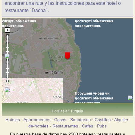
encontrar una ruta y las instrucciones para este hotel o
restaurante "Dacha".
Hoteles en Turquía
Hoteles
·
Apartamentos
·
Casas
·
Sanatorios
·
Castillos
·
Alquiler-
de-hoteles
·
Restaurantes
·
Cafés
·
Pubs
En nuestra base de datos hay 2560 hoteles y restaurantes y