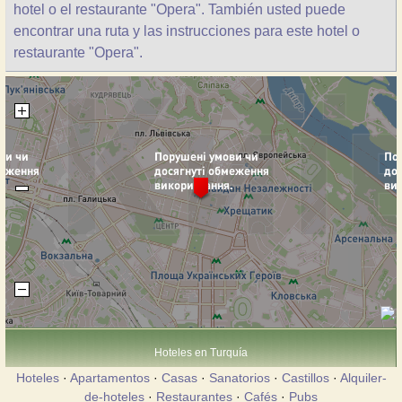
hotel o el restaurante "Opera". También usted puede
encontrar una ruta y las instrucciones para este hotel o
restaurante "Opera".
Hoteles en Turquía
Hoteles
·
Apartamentos
·
Casas
·
Sanatorios
·
Castillos
·
Alquiler-
de-hoteles
·
Restaurantes
·
Cafés
·
Pubs