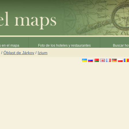
s en el mapa
Foto de los hoteles y restaurantes
Buscar hot
/
Óblast de Járkov
/
Izium