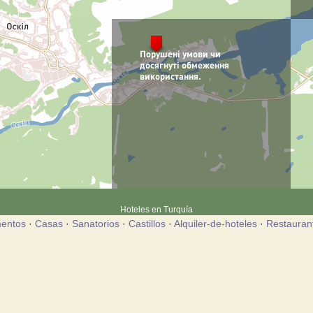
Hoteles en Turquía
entos
·
Casas
·
Sanatorios
·
Castillos
·
Alquiler-de-hoteles
·
Restauran