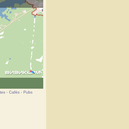
tes
·
Cafés
·
Pubs