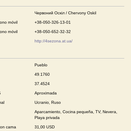
Червоний Оскіл / Chervony Oskil
fono móvil
+38-050-326-13-01
fono móvil
+38-050-652-32-32
http://4sezona.at.ua/
Pueblo
49.1760
37.4524
S
Aproximada
nal
Ucranio, Ruso
Aparcamiento, Cocina pequeña, TV, Nevera,
Playa privada
con cama
31,00 USD