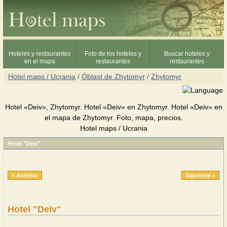
Hoteles y restaurantes
Foto de los hoteles y
Buscar hoteles y
en el mapa
restaurantes
restaurantes
Hotel maps / Ucrania
/
Óblast de Zhytomyr
/
Zhytomyr
Hotel «Deiv», Zhytomyr. Hotel «Deiv» en Zhytomyr. Hotel «Deiv» en
el mapa de Zhytomyr. Foto, mapa, precios.
Hotel maps / Ucrania
Hotel "Deiv"
« Anterior
Siguiente »
Hotel "Deiv"