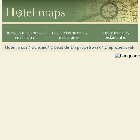
Hoteles y restaurantes
Foto de los hoteles y
Buscar hoteles y
en el mapa
restaurantes
restaurantes
Hotel maps / Ucrania
/
Óblast de Dnipropetrovsk
/
Dnipropetrovsk