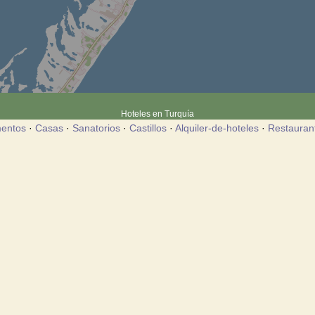
Hoteles en Turquía
entos
·
Casas
·
Sanatorios
·
Castillos
·
Alquiler-de-hoteles
·
Restauran