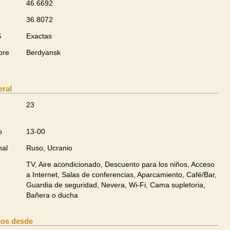
46.6692
36.8072
S
Exactas
bre
Berdyansk
eral
23
o
13-00
nal
Ruso, Ucranio
TV, Aire acondicionado, Descuento para los niños, Acceso
a Internet, Salas de conferencias, Aparcamiento, Café/Bar,
Guardia de seguridad, Nevera, Wi-Fi, Cama supletoria,
Bañera o ducha
ios desde