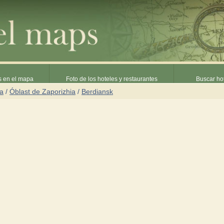
s en el mapa
Foto de los hoteles y restaurantes
Buscar hot
ia
/
Óblast de Zaporizhia
/
Berdiansk