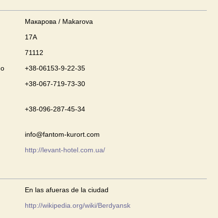
Макарова / Makarova
17А
71112
no
+38-06153-9-22-35
+38-067-719-73-30
+38-096-287-45-34
info@fantom-kurort.com
http://levant-hotel.com.ua/
En las afueras de la ciudad
http://wikipedia.org/wiki/Berdyansk