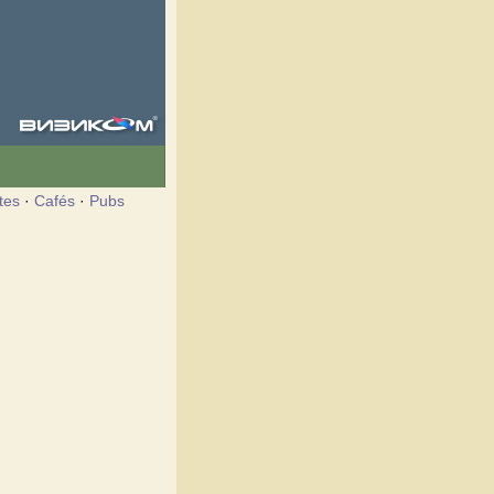
tes
·
Cafés
·
Pubs