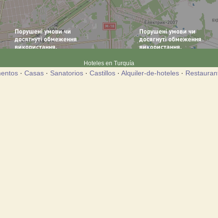
Hoteles en Turquía
entos
·
Casas
·
Sanatorios
·
Castillos
·
Alquiler-de-hoteles
·
Restauran