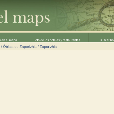
s en el mapa
Foto de los hoteles y restaurantes
Buscar hot
/
Óblast de Zaporizhia
/
Zaporizhia