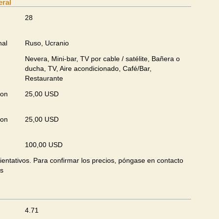
eral
28
nal
Ruso, Ucranio
Nevera, Mini-bar, TV por cable / satélite, Bañera o
ducha, TV, Aire acondicionado, Café/Bar,
Restaurante
con
25,00 USD
con
25,00 USD
100,00 USD
ientativos. Para confirmar los precios, póngase en contacto
os
4.71