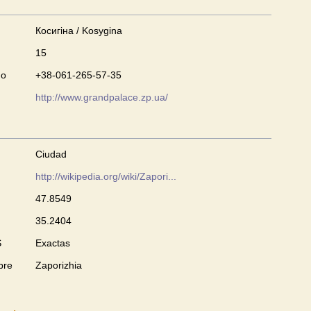
Косигіна / Kosygina
15
no
+38-061-265-57-35
http://www.grandpalace.zp.ua/
Ciudad
http://wikipedia.org/wiki/Zapori...
47.8549
35.2404
S
Exactas
bre
Zaporizhia