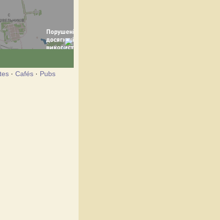
tes
·
Cafés
·
Pubs