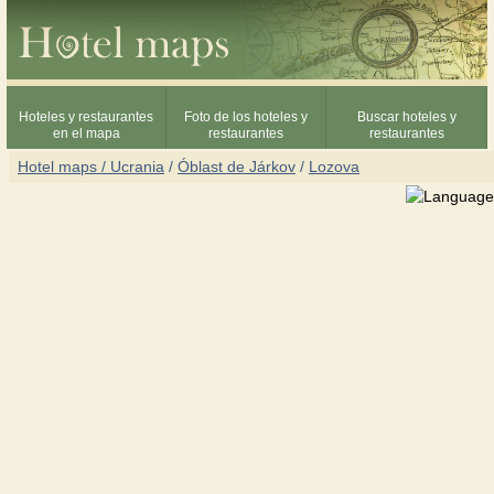
Hoteles y restaurantes
Foto de los hoteles y
Buscar hoteles y
en el mapa
restaurantes
restaurantes
Hotel maps / Ucrania
/
Óblast de Járkov
/
Lozova