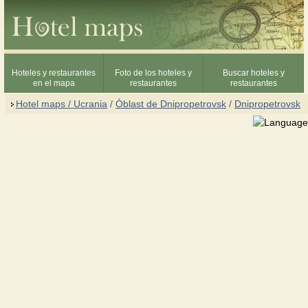
Hoteles y restaurantes
Foto de los hoteles y
Buscar hoteles y
en el mapa
restaurantes
restaurantes
Hotel maps / Ucrania
/
Óblast de Dnipropetrovsk
/
Dnipropetrovsk