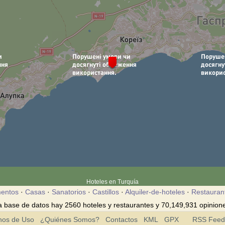
Hoteles en Turquía
entos
·
Casas
·
Sanatorios
·
Castillos
·
Alquiler-de-hoteles
·
Restauran
 base de datos hay 2560 hoteles y restaurantes y 70,149,931 opinione
nos de Uso
¿Quiénes Somos?
Contactos
KML
GPX
RSS Feed