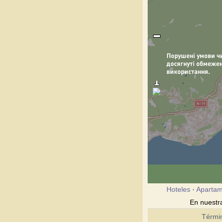
Hoteles
·
Apartam
En nuestra
Térmi