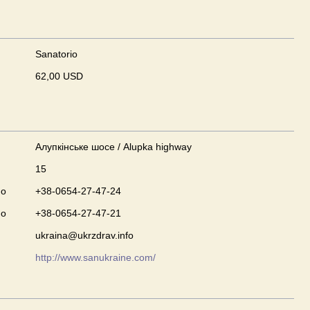
Sanatorio
62,00 USD
Алупкінське шосе / Alupka highway
15
no
+38-0654-27-47-24
no
+38-0654-27-47-21
ukraina@ukrzdrav.info
http://www.sanukraine.com/