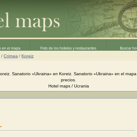
s en el mapa
Foto de los hoteles y restaurantes
Buscar hot
/
Crimea
/
Koreiz
oreiz. Sanatorio «Ukraina» en Koreiz. Sanatorio «Ukraina» en el mapa
precios.
Hotel maps / Ucrania
"