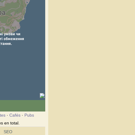
tes
·
Cafés
·
Pubs
s en total.
SEO