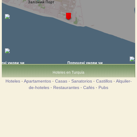
Hoteles en Turquía
Hoteles
·
Apartamentos
·
Casas
·
Sanatorios
·
Castillos
·
Alquiler-
de-hoteles
·
Restaurantes
·
Cafés
·
Pubs