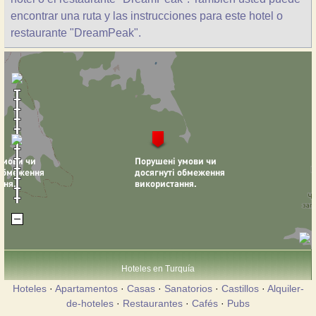
encontrar una ruta y las instrucciones para este hotel o
restaurante "DreamPeak".
Hoteles en Turquía
Hoteles
·
Apartamentos
·
Casas
·
Sanatorios
·
Castillos
·
Alquiler-
de-hoteles
·
Restaurantes
·
Cafés
·
Pubs