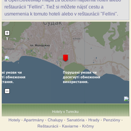
reštaurácii "Fellini". Tiež si môžete nájsť cestu a
usmernenia k tomuto hoteli alebo v reštaurácii "Fellini".
Hotely v Turecku
Hotely
·
Apartmány
·
Chalupy
·
Sanatória
·
Hrady
·
Penzióny
·
Reštaurácii
·
Kaviarne
·
Krčmy