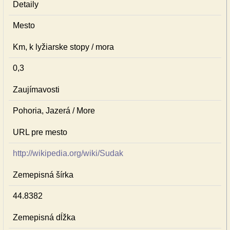
Detaily
Mesto
Km, k lyžiarske stopy / mora
0,3
Zaujímavosti
Pohoria, Jazerá / More
URL pre mesto
http://wikipedia.org/wiki/Sudak
Zemepisná šírka
44.8382
Zemepisná dĺžka