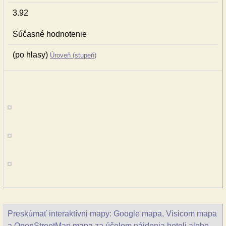
3.92
Súčasné hodnotenie
(po hlasy)
Úroveň (stupeň)
Preskúmať interaktívni mapy: Google mapa, Visicom mapa
a OpenStreetMap mapa za účelom nájdenia hoteli alebo