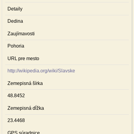
Detaily
Dedina
Zaujímavosti
Pohoria
URL pre mesto
http://wikipedia.org/wiki/Slavske
Zemepisná šírka
48.8452
Zemepisná dĺžka
23.4468
GPS súradnice