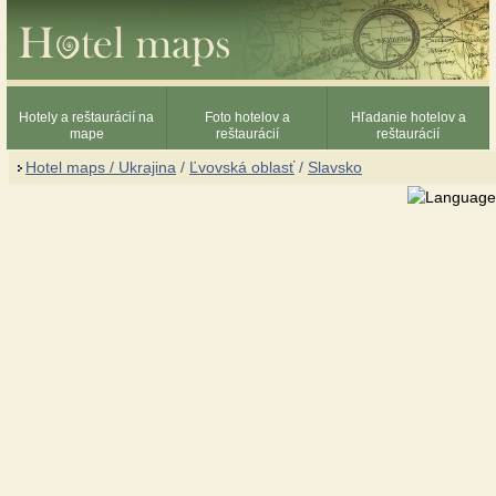
Hotely a reštaurácií na
Foto hotelov a
Hľadanie hotelov a
mape
reštaurácií
reštaurácií
Hotel maps / Ukrajina
/
Ľvovská oblasť
/
Slavsko