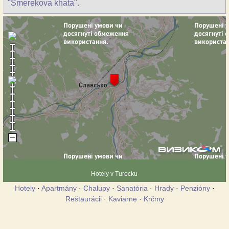
"Smerekova khata".
Hotely v Turecku
Hotely
·
Apartmány
·
Chalupy
·
Sanatória
·
Hrady
·
Penzióny
·
Reštaurácii
·
Kaviarne
·
Krčmy