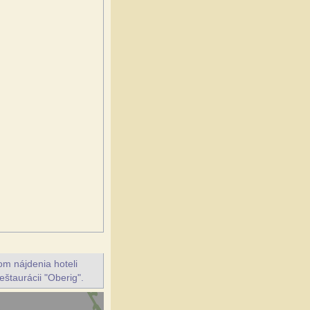
m nájdenia hoteli
eštaurácii "Oberig".