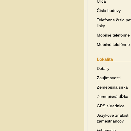
Ulica
Číslo budovy
Telefónne číslo pe
linky
Mobilné telefónne 
Mobilné telefónne 
Lokalita
Detaily
Zaujímavosti
Zemepisná šírka
Zemepisná dĺžka
GPS súradnice
Jazykové znalosti
zamestnancov
Vybavenie