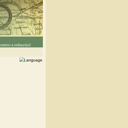
otelov a reštaurácií