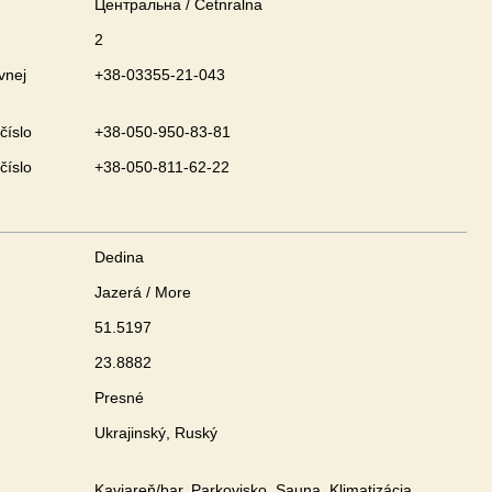
Центральна / Cetnralna
2
vnej
+38-03355-21-043
číslo
+38-050-950-83-81
číslo
+38-050-811-62-22
Dedina
Jazerá / More
51.5197
23.8882
Presné
Ukrajinský, Ruský
Kaviareň/bar, Parkovisko, Sauna, Klimatizácia,