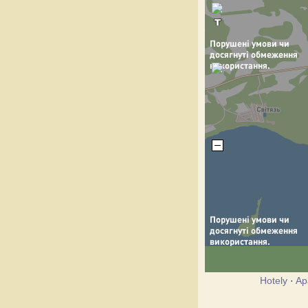
Hotely
·
Ap