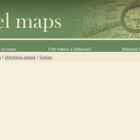
ií na mape
Foto hotelov a reštaurácií
Hľadanie h
a
/
Volyňská oblasť
/
Svitiaz