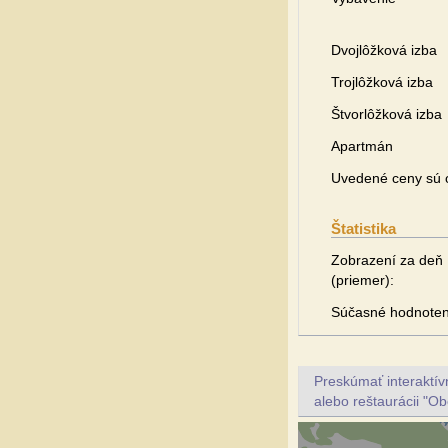
Dvojlôžková izba
Trojlôžková izba
Štvorlôžková izba
Apartmán
Uvedené ceny sú o
Štatistika
Zobrazení za deň
(priemer):
Súčasné hodnoten
Preskúmať interaktí
alebo reštaurácii "Ob