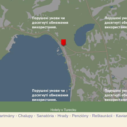
Hotely v Turecku
artmány
·
Chalupy
·
Sanatória
·
Hrady
·
Penzióny
·
Reštaurácii
·
Kavia