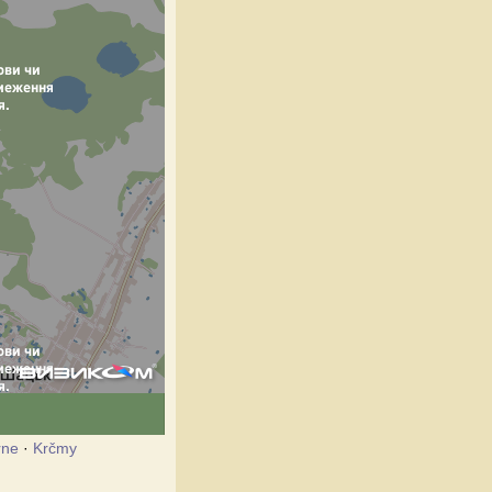
rne
·
Krčmy