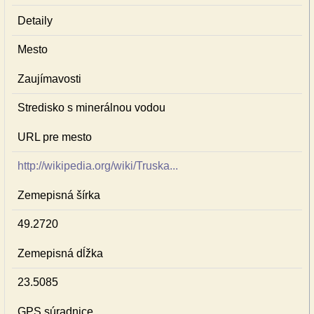
Detaily
Mesto
Zaujímavosti
Stredisko s minerálnou vodou
URL pre mesto
http://wikipedia.org/wiki/Truska...
Zemepisná šírka
49.2720
Zemepisná dĺžka
23.5085
GPS súradnice