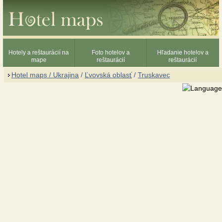
Hotely a reštaurácií na
Foto hotelov a
Hľadanie hotelov a
mape
reštaurácií
reštaurácií
Hotel maps / Ukrajina
/
Ľvovská oblasť
/
Truskavec