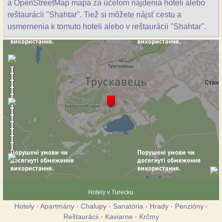
a OpenStreetMap mapa za účelom nájdenia hoteli alebo
reštaurácii "Shahtar". Tiež si môžete nájsť cestu a
usmernenia k tomuto hoteli alebo v reštaurácii "Shahtar".
Hotely v Turecku
Hotely
·
Apartmány
·
Chalupy
·
Sanatória
·
Hrady
·
Penzióny
·
Reštaurácii
·
Kaviarne
·
Krčmy