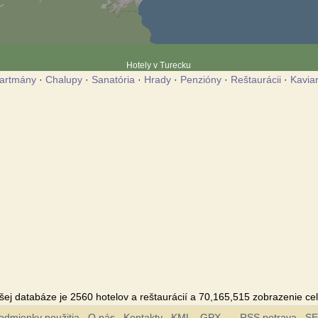
Hotely v Turecku
artmány
·
Chalupy
·
Sanatória
·
Hrady
·
Penzióny
·
Reštaurácii
·
Kavia
šej databáze je 2560 hotelov a reštaurácií a 70,165,515 zobrazenie ce
odmienky použitia
O nás
Kontakty
KML
GPX
RSS potrava
S