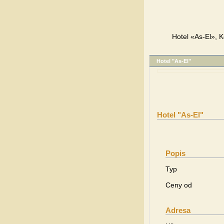
Hotel «As-El», K
Hotel "As-El"
Hotel "As-El"
Popis
Typ
Ceny od
Adresa