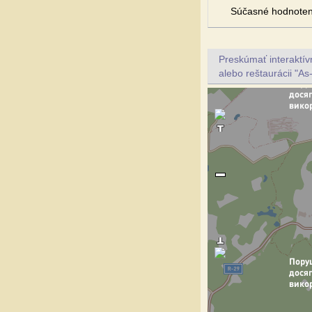
Súčasné hodnoten
Preskúmať interaktí
alebo reštaurácii "As