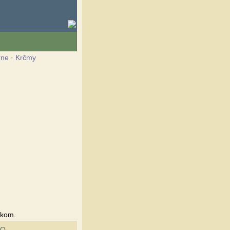
rne
·
Krčmy
lkom.
EO