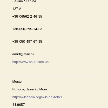
Леніна / Lenina
127 А
+38-06562-2-46-35
+38-050-295-14-53
+38-050-497-67-35
emirt@mail.ru
http://www.as-el.com.ua
Mesto
Pohoria, Jazerá / More
http://wikipedia.org/wiki/Koktebel
44.9657