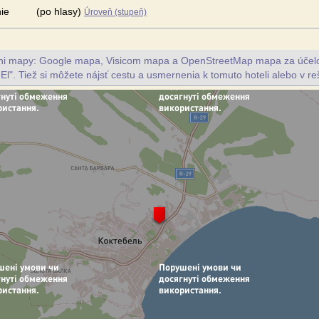
ie
(po hlasy)
Úroveň (stupeň)
vni mapy: Google mapa, Visicom mapa a OpenStreetMap mapa za účelo
-El". Tiež si môžete nájsť cestu a usmernenia k tomuto hoteli alebo v reš