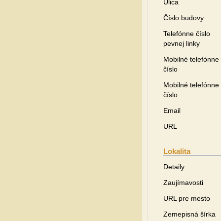
Ulica
Číslo budovy
Telefónne číslo
pevnej linky
Mobilné telefónne
číslo
Mobilné telefónne
číslo
Email
URL
Lokalita
Detaily
Zaujímavosti
URL pre mesto
Zemepisná šírka