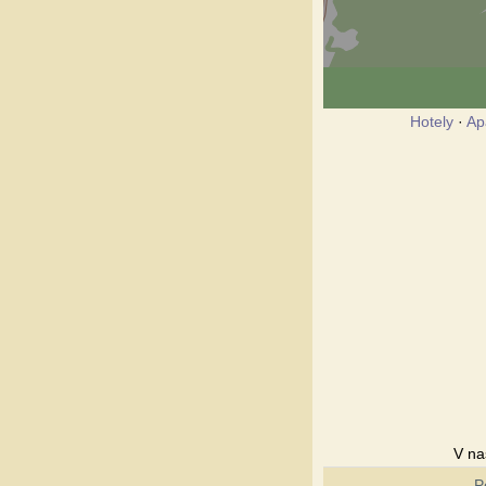
Hotely
·
Ap
V na
P