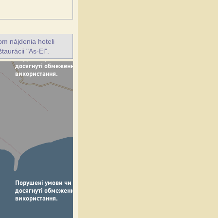
m nájdenia hoteli
taurácii "As-El".