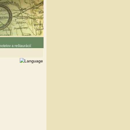
otelov a reštaurácií