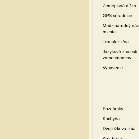
Zemepisná dĺžka
GPS súradnice
Medzinárodný ná
miesta
Transfer z/na
Jazykové znalosti
zamestnancov
Vybavenie
Poznámky
Kuchyňa
Dvojlôžková izba
Apartmán