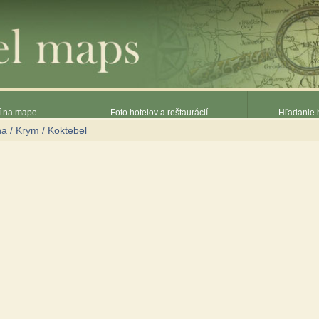
ií na mape
Foto hotelov a reštaurácií
Hľadanie h
na
/
Krym
/
Koktebel