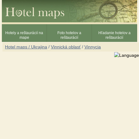
Hotely a reštaurácií na
Foto hotelov a
Hľadanie hotelov a
mape
reštaurácií
reštaurácií
Hotel maps / Ukrajina
/
Vinnická oblasť
/
Vinnycia