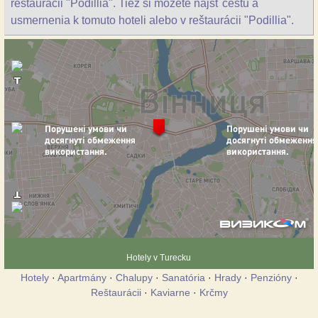
reštaurácii "Podillia". Tiež si môžete nájsť cestu a
usmernenia k tomuto hoteli alebo v reštaurácii "Podillia".
Hotely v Turecku
Hotely
·
Apartmány
·
Chalupy
·
Sanatória
·
Hrady
·
Penzióny
·
Reštaurácii
·
Kaviarne
·
Krčmy