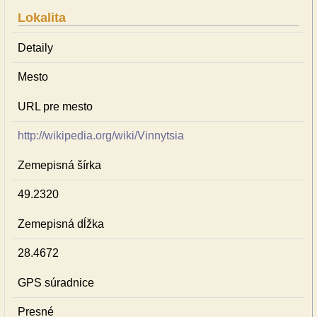
Lokalita
Detaily
Mesto
URL pre mesto
http://wikipedia.org/wiki/Vinnytsia
Zemepisná šírka
49.2320
Zemepisná dĺžka
28.4672
GPS súradnice
Presné