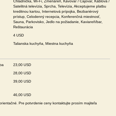
Chladnička, Wi-Fi, Zmenáreň, Kávovar / Čajovar, Káblová /
Satelitná televízia, Sprcha, Televízia, Akceptujeme platbu
kreditnou kartou, Internetová prípojka, Bezbariérový
prístup, Celodenný recepcia, Konferenčná miestnosť,
Sauna, Parkovisko, Jedlo na požiadanie, Kaviareň/bar,
Reštaurácia
4 USD
Talianska kuchyňa, Miestna kuchyňa
zba
23,00 USD
28,00 USD
u
39,00 USD
46,00 USD
rientačné. Pre potvrdenie ceny kontaktujte prosím majiteľa