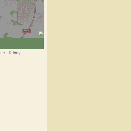
rne
·
Krčmy