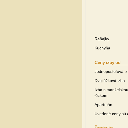
Raňajky
Kuchyňa
Ceny izby od
Jednoposteľová i
Dvojlôžková izba
Izba s manželsko
łóżkom
Apartmán
Uvedené ceny sú o