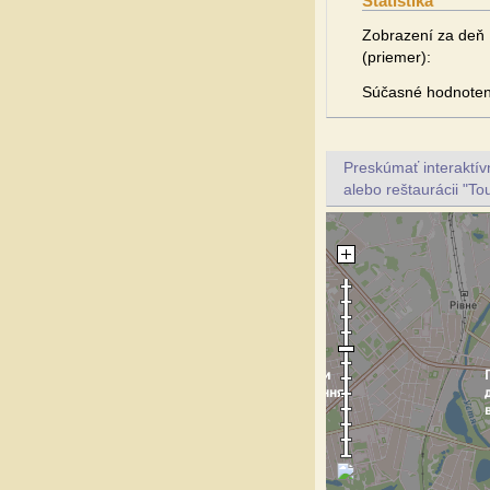
Štatistika
Zobrazení za deň
(priemer):
Súčasné hodnoten
Preskúmať interaktí
alebo reštaurácii "To