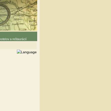
otelov a reštaurácií