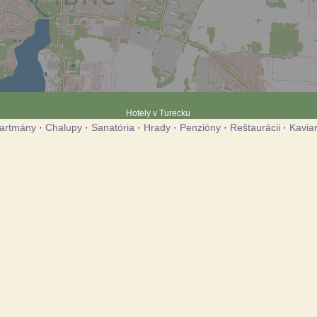
Hotely v Turecku
artmány
·
Chalupy
·
Sanatória
·
Hrady
·
Penzióny
·
Reštaurácii
·
Kavia