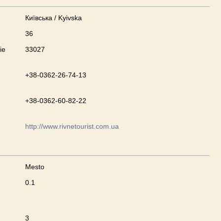
Київська / Kyivska
36
ie
33027
+38-0362-26-74-13
+38-0362-60-82-22
http://www.rivnetourist.com.ua
Mesto
0.1
u
3