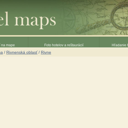
ií na mape
Foto hotelov a reštaurácií
Hľadanie h
na
/
Rivnenská oblasť
/
Rivne