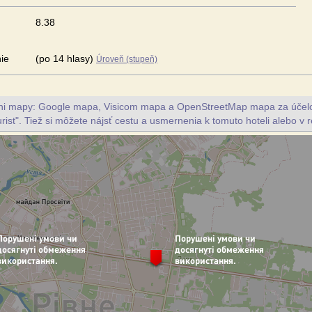
8.38
ie
(po 14 hlasy)
Úroveň (stupeň)
vni mapy: Google mapa, Visicom mapa a OpenStreetMap mapa za účelo
urist". Tiež si môžete nájsť cestu a usmernenia k tomuto hoteli alebo v re