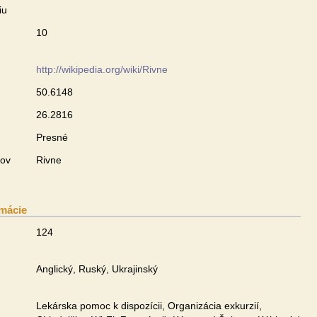
iu
u
10
http://wikipedia.org/wiki/Rivne
50.6148
26.2816
Presné
zov
Rivne
mácie
124
Anglický, Ruský, Ukrajinský
Lekárska pomoc k dispozícii, Organizácia exkurzií,