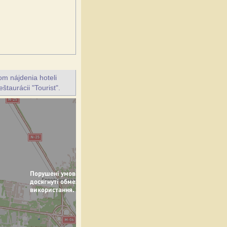
m nájdenia hoteli
štaurácii "Tourist".