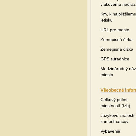
vlakovému nádraž
Km, k najbližšiem
letisku
URL pre mesto
Zemepisná šírka
Zemepisná dĺžka
GPS súradnice
Medzinárodný ná
miesta
Všeobecné infor
Celkový počet
miestností (ízb)
Jazykové znalosti
zamestnancov
Vybavenie