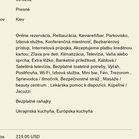
Presné
zov
Kiev
Online rezervácia, Reštaurácia, Kaviareň/bar, Parkovisko,
Izbová služba, Konferenčná miestnosť, Bezbariérový
prístup, Internetová prípojka, Akceptujeme platbu kreditnou
kartou, Zľava pre deti, Klimatizácia, Televízia, Vaňa alebo
sprcha, Extra lôžko, Banketné príležitosti, Káblová /
Satelitná televízia, Bezplatné toaletné potreby, Výťah,
Posilňovňa, Wi-Fi, Izbová služba, Mini bar, Fén, Trezorom ,
Sprievodca / tlmočník, Bezpečnostné stráž , Masáže /
beauty centrum , Lekárska pomoc k dispozícii, Kúpeľné /
Jacuzzi
Bezplatné raňajky
Ukrajinská kuchyňa, Európska kuchyňa
zba
219,00 USD