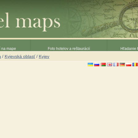
ií na mape
Foto hotelov a reštaurácií
Hľadanie h
a
/
Kyjevská oblasť
/
Kyjev