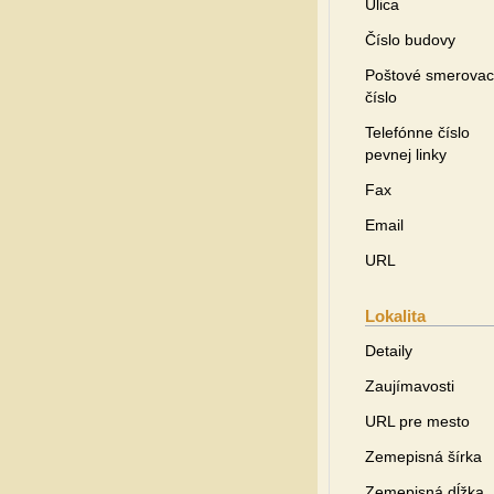
Ulica
Číslo budovy
Poštové smerovac
číslo
Telefónne číslo
pevnej linky
Fax
Email
URL
Lokalita
Detaily
Zaujímavosti
URL pre mesto
Zemepisná šírka
Zemepisná dĺžka