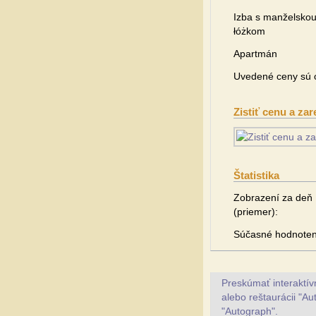
Izba s manželsko
łóżkom
Apartmán
Uvedené ceny sú o
Zistiť cenu a zar
Štatistika
Zobrazení za deň
(priemer):
Súčasné hodnoten
Preskúmať interaktí
alebo reštaurácii "Au
"Autograph".