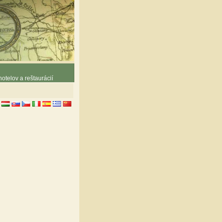
otelov a reštaurácií