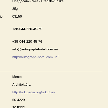
Предславинська / Predslavunska
35д
ie
03150
+38-044-220-45-75
+38-044-220-45-76
info@autograph-hotel.com.ua
http://autograph-hotel.com.ua/
Mesto
Architektúra
http://wikipedia.org/wiki/Kiev
50.4229
30.5232