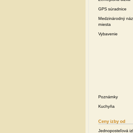
GPS súradnice
Medzinárodný ná
miesta
Vybavenie
Poznámky
Kuchyňa
Ceny izby od
Jednoposteľová i