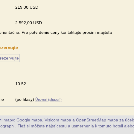
u
219,00 USD
2 592,00 USD
rientačné. Pre potvrdenie ceny kontaktujte prosím majiteľa
ezervujte
10.52
ie
(po hlasy)
Úroveň (stupeň)
vni mapy: Google mapa, Visicom mapa a OpenStreetMap mapa za účelo
tograph". Tiež si môžete nájsť cestu a usmernenia k tomuto hoteli alebo