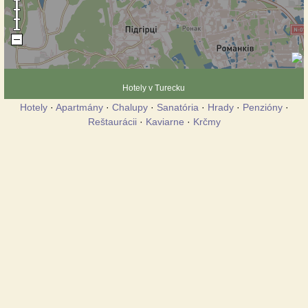
Hotely v Turecku
Hotely
·
Apartmány
·
Chalupy
·
Sanatória
·
Hrady
·
Penzióny
·
Reštaurácii
·
Kaviarne
·
Krčmy