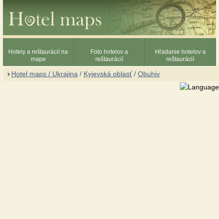
Hotely a reštaurácií na
Foto hotelov a
Hľadanie hotelov a
mape
reštaurácií
reštaurácií
Hotel maps / Ukrajina
/
Kyjevská oblasť
/
Obuhiv