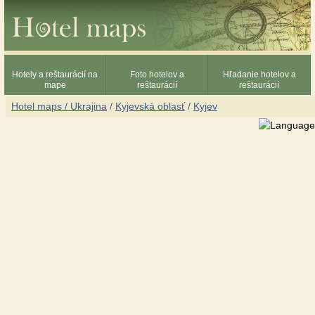
Hotely a reštaurácií na
Foto hotelov a
Hľadanie hotelov a
mape
reštaurácií
reštaurácií
Hotel maps / Ukrajina
/
Kyjevská oblasť
/
Kyjev