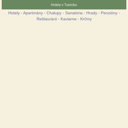
Hotely v Turecku
Hotely
·
Apartmány
·
Chalupy
·
Sanatória
·
Hrady
·
Penzióny
·
Reštaurácii
·
Kaviarne
·
Krčmy