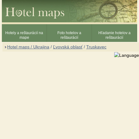
Hotely a reštaurácií na
Foto hotelov a
Hľadanie hotelov a
mape
reštaurácií
reštaurácií
Hotel maps / Ukrajina
/
Ľvovská oblasť
/
Truskavec