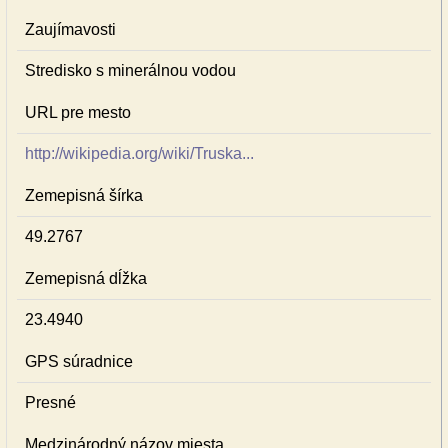
Zaujímavosti
Stredisko s minerálnou vodou
URL pre mesto
http://wikipedia.org/wiki/Truska...
Zemepisná šírka
49.2767
Zemepisná dĺžka
23.4940
GPS súradnice
Presné
Medzinárodný názov miesta