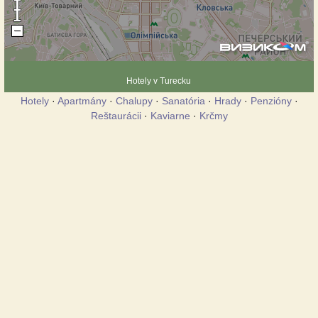
Hotely v Turecku
Hotely
·
Apartmány
·
Chalupy
·
Sanatória
·
Hrady
·
Penzióny
·
Reštaurácii
·
Kaviarne
·
Krčmy