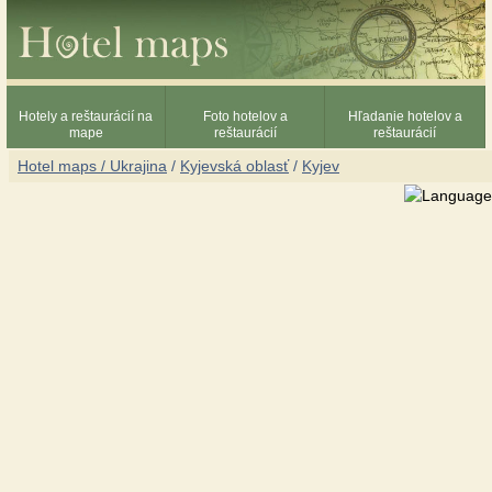
Hotely a reštaurácií na
Foto hotelov a
Hľadanie hotelov a
mape
reštaurácií
reštaurácií
Hotel maps / Ukrajina
/
Kyjevská oblasť
/
Kyjev