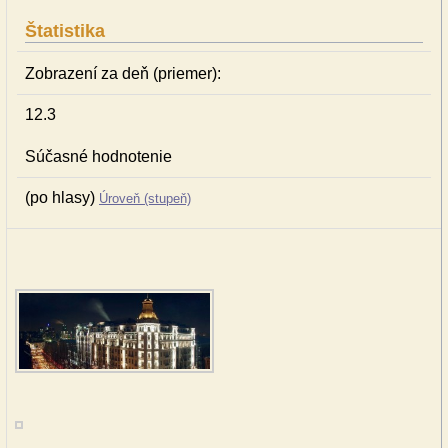
Štatistika
Zobrazení za deň (priemer):
12.3
Súčasné hodnotenie
(po hlasy)
Úroveň (stupeň)