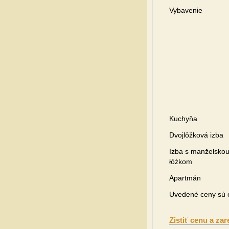
Vybavenie
Kuchyňa
Dvojlôžková izba
Izba s manželsko
łóżkom
Apartmán
Uvedené ceny sú o
Zistiť cenu a zar