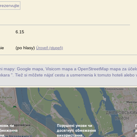
6.15
ie
(po hlasy)
Úroveň (stupeň)
vni mapy: Google mapa, Visicom mapa a OpenStreetMap mapa za účelo
kkara ". Tiež si môžete nájsť cestu a usmernenia k tomuto hoteli alebo 