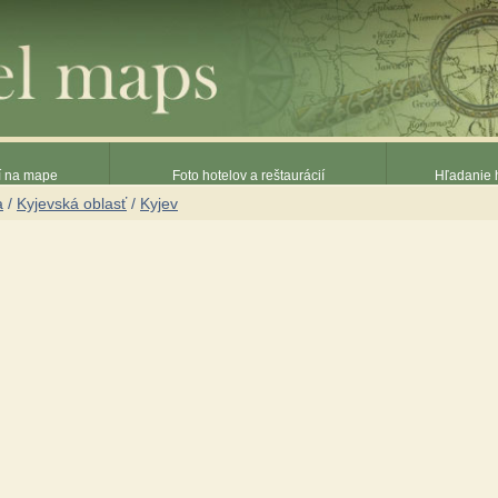
ií na mape
Foto hotelov a reštaurácií
Hľadanie h
a
/
Kyjevská oblasť
/
Kyjev