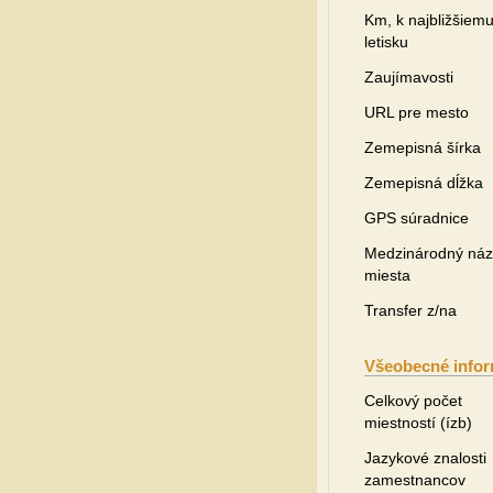
Km, k najbližšiem
letisku
Zaujímavosti
URL pre mesto
Zemepisná šírka
Zemepisná dĺžka
GPS súradnice
Medzinárodný ná
miesta
Transfer z/na
Všeobecné infor
Celkový počet
miestností (ízb)
Jazykové znalosti
zamestnancov