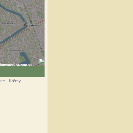
rne
·
Krčmy