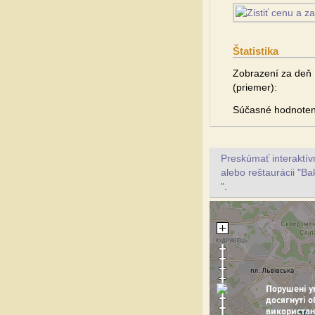
Štatistika
Zobrazení za deň
(priemer):
Súčasné hodnoten
Preskúmať interaktí
alebo reštaurácii "Ba
".