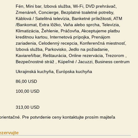
Fén, Mini bar, Izbová služba, Wi-Fi, DVD prehrávač,
Zmenáreň, Concierge, Bezplatné toaletné potreby,
Káblová / Satelitná televízia, Banketné príležitosti, ATM
/Bankomat, Extra lôžko, Vaňa alebo sprcha, Televízia,
Klimatizácia, Žehlenie, Práčovňa, Akceptujeme platbu
kreditnou kartou, Internetová prípojka, Prenájom
zariadenia, Celodenný recepcia, Konferenčná miestnosť,
Izbová služba, Parkovisko, Jedlo na požiadanie,
Kaviareň/bar, Reštaurácia, Online rezervácia, Trezorom ,
Bezpečnostné stráž , Kúpeľné / Jacuzzi, Business centrum
Ukrajinská kuchyňa, Európska kuchyňa
86,00 USD
u
100,00 USD
313,00 USD
rientačné. Pre potvrdenie ceny kontaktujte prosím majiteľa
ezervujte