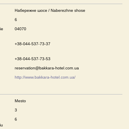
Набережне шосе / Naberezhne shose
6
ie
04070
+38-044-537-73-37
+38-044-537-73-53
reservation@bakkara-hotel.com.ua
http://www.bakkara-hotel.com.ua/
Mesto
3
u
6
iu