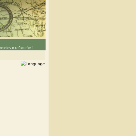
otelov a reštaurácií