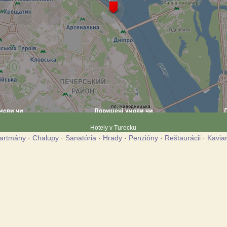
Hotely v Turecku
artmány
·
Chalupy
·
Sanatória
·
Hrady
·
Penzióny
·
Reštaurácii
·
Kavia