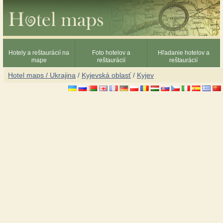
Hotely a reštaurácií na
Foto hotelov a
Hľadanie hotelov a
mape
reštaurácií
reštaurácií
Hotel maps / Ukrajina
/
Kyjevská oblasť
/
Kyjev