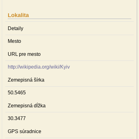
Lokalita
Detaily
Mesto
URL pre mesto
http://wikipedia.org/wiki/Kyiv
Zemepisná šírka
50.5465
Zemepisná dĺžka
30.3477
GPS súradnice