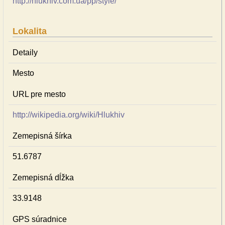
http://hlukhiv.com.ua/pp/style/
Lokalita
Detaily
Mesto
URL pre mesto
http://wikipedia.org/wiki/Hlukhiv
Zemepisná šírka
51.6787
Zemepisná dĺžka
33.9148
GPS súradnice