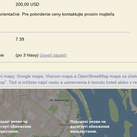
200,00 USD
rientačné. Pre potvrdenie ceny kontaktujte prosím majiteľa
7.39
ie
(po 3 hlasy)
Úroveň (stupeň)
vni mapy: Google mapa, Visicom mapa a OpenStreetMap mapa za účelo
top". Tiež si môžete nájsť cestu a usmernenia k tomuto hoteli alebo v re