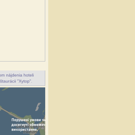
m nájdenia hoteli
štaurácii "Xytop".