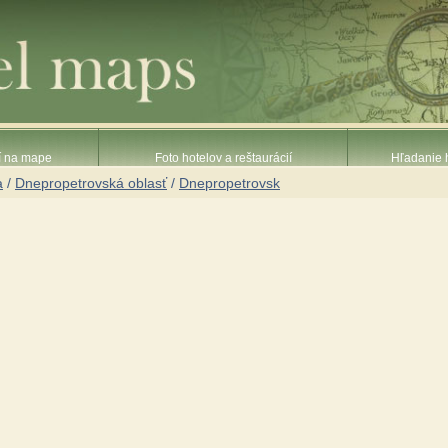
ií na mape
Foto hotelov a reštaurácií
Hľadanie h
a
/
Dnepropetrovská oblasť
/
Dnepropetrovsk