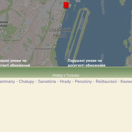
Hotely v Turecku
artmány
·
Chalupy
·
Sanatória
·
Hrady
·
Penzióny
·
Reštaurácii
·
Kavia