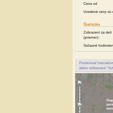
Cena od
Uvedené ceny sú o
Štatistika
Zobrazení za deň
(priemer):
Súčasné hodnoten
Preskúmať interaktí
alebo reštaurácii "Xy