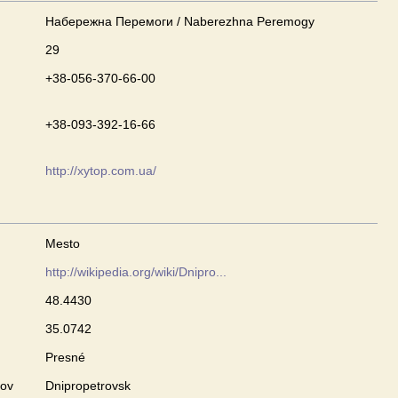
Набережна Перемоги / Naberezhna Peremogy
29
+38-056-370-66-00
+38-093-392-16-66
http://xytop.com.ua/
Mesto
http://wikipedia.org/wiki/Dnipro...
48.4430
35.0742
Presné
zov
Dnipropetrovsk