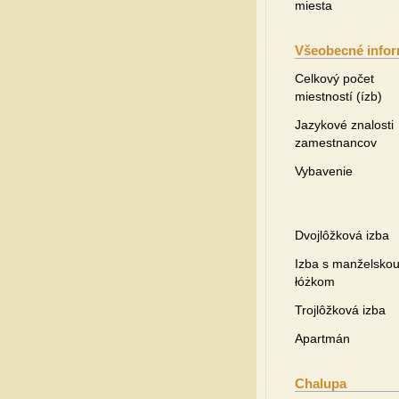
miesta
Všeobecné infor
Celkový počet
miestností (ízb)
Jazykové znalosti
zamestnancov
Vybavenie
Dvojlôžková izba
Izba s manželsko
łóżkom
Trojlôžková izba
Apartmán
Chalupa