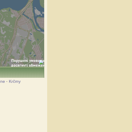
rne
·
Krčmy