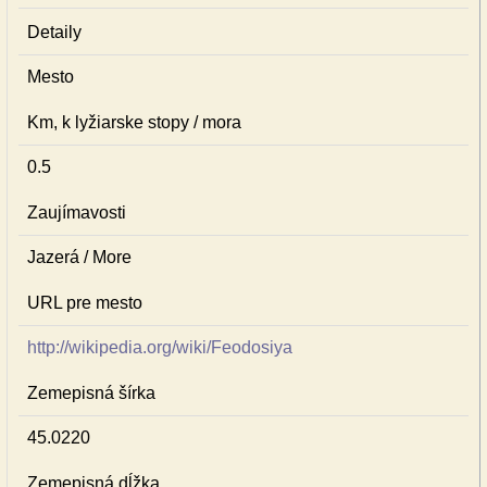
Detaily
Mesto
Km, k lyžiarske stopy / mora
0.5
Zaujímavosti
Jazerá / More
URL pre mesto
http://wikipedia.org/wiki/Feodosiya
Zemepisná šírka
45.0220
Zemepisná dĺžka