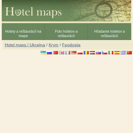
Hotely a reštaurácií na
Foto hotelov a
Hľadanie hotelov a
mape
reštaurácií
reštaurácií
Hotel maps / Ukrajina
/
Krym
/
Feodosija