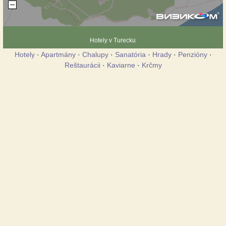
Hotely v Turecku
Hotely
·
Apartmány
·
Chalupy
·
Sanatória
·
Hrady
·
Penzióny
·
Reštaurácii
·
Kaviarne
·
Krčmy