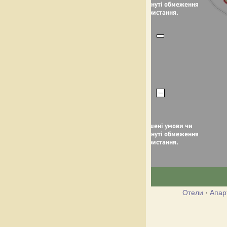
Отели
·
Апар