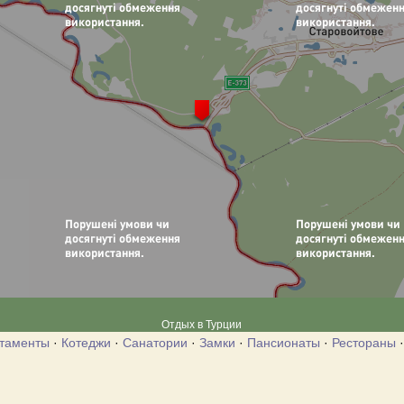
Отдых в Турции
таменты
·
Котеджи
·
Санатории
·
Замки
·
Пансионаты
·
Рестораны