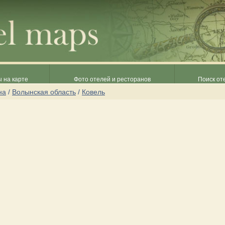
 на карте
Фото отелей и ресторанов
Поиск от
на
/
Волынская область
/
Ковель