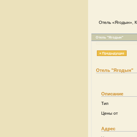
Отель «Ягодын», К
Отель "Ягодын"
« Предыдущие
Отель "Ягодын"
Описание
Тип
Цены от
Адрес