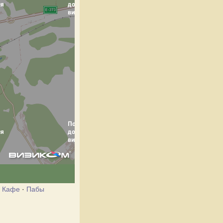
·
Кафе
·
Пабы