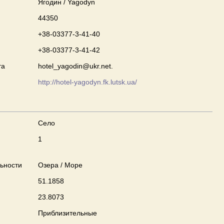
Ягодин / Yagodyn
44350
+38-03377-3-41-40
+38-03377-3-41-42
та
hotel_yagodin@ukr.net.
http://hotel-yagodyn.fk.lutsk.ua/
Село
1
ьности
Озера / Море
51.1858
23.8073
Приблизительные