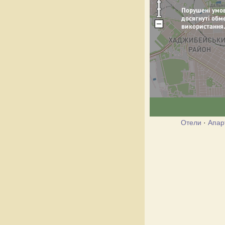
Отели
·
Апар