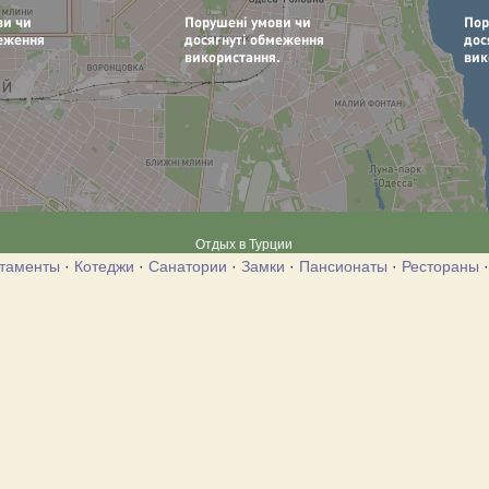
Отдых в Турции
таменты
·
Котеджи
·
Санатории
·
Замки
·
Пансионаты
·
Рестораны