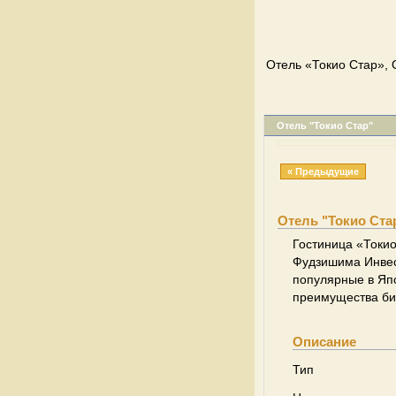
Отель «Токио Стар», 
Отель "Токио Стар"
« Предыдущие
Отель "Токио Ста
Гостиница «Токи
Фудзишима Инвес
популярные в Япо
преимущества би
Описание
Тип