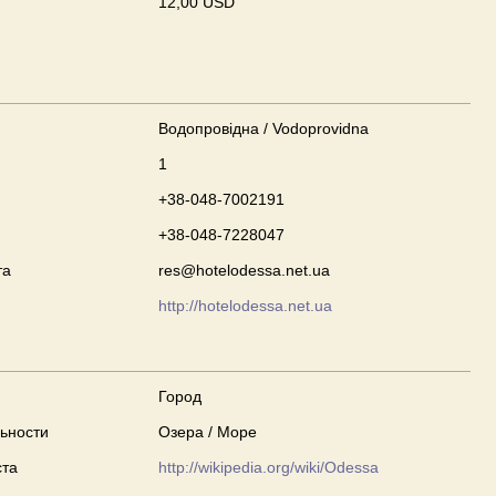
12,00 USD
Водопровідна / Vodoprovidna
1
+38-048-7002191
+38-048-7228047
та
res@hotelodessa.net.ua
http://hotelodessa.net.ua
Город
ьности
Озера / Море
ста
http://wikipedia.org/wiki/Odessa