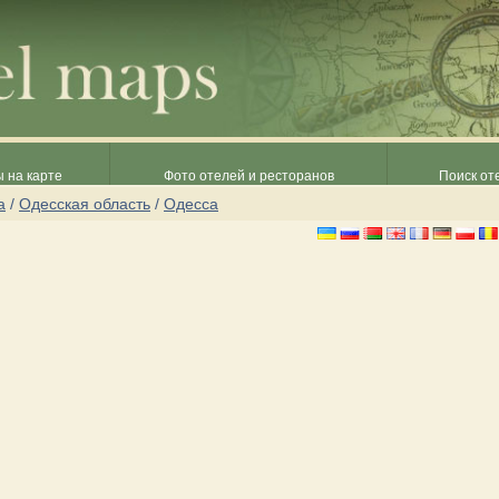
 на карте
Фото отелей и ресторанов
Поиск от
а
/
Одесская область
/
Одесса