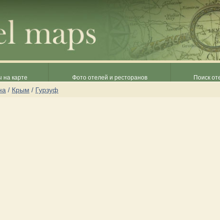
 на карте
Фото отелей и ресторанов
Поиск от
на
/
Крым
/
Гурзуф