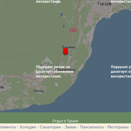
Отдых в Турции
таменты
·
Котеджи
·
Санатории
·
Замки
·
Пансионаты
·
Рестораны