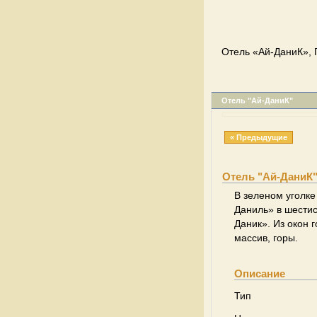
Отель «Ай-ДаниК», 
Отель "Ай-ДаниК"
« Предыдущие
Отель "Ай-ДаниК
В зеленом уголке
Даниль» в шестис
Даник». Из окон 
массив, горы.
Описание
Тип