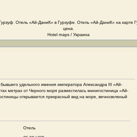
Гурзуф. Отель «Ай-ДаниК» в Гурзуфе. Отель «Ай-ДаниК» на карте Гу
цена.
Hotel maps / Украина
"
 бывшего удельного имения императора Александра III «Ай-
тах метрах от Черного моря разместилась минигостиница «Ай-
гостиницы открывается прекрасный вид на море, вечнозеленый
Отель