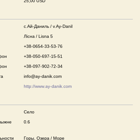
25,00 USD
с.Ай-Даниль / v.Ay-Danil
Лісна / Lisna 5
+38-0654-33-53-76
фон
+38-050-697-15-51
фон
+38-097-902-72-34
та
info@ay-danik.com
http://www.ay-danik.com
Село
лыжне
0.6
ьности
Горы, Озера / Море