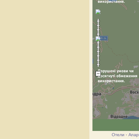
Отели
·
Апар