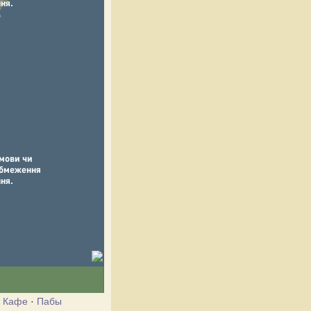
·
Кафе
·
Пабы