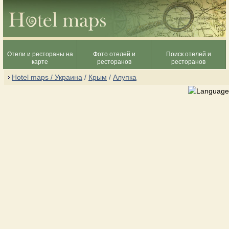
Отели и рестораны на
Фото отелей и
Поиск отелей и
карте
ресторанов
ресторанов
Hotel maps / Украина
/
Крым
/
Алупка