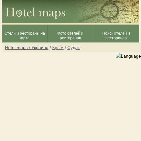
Отели и рестораны на
Фото отелей и
Поиск отелей и
карте
ресторанов
ресторанов
Hotel maps / Украина
/
Крым
/
Судак