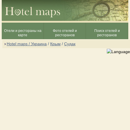
Отели и рестораны на
Фото отелей и
Поиск отелей и
карте
ресторанов
ресторанов
Hotel maps / Украина
/
Крым
/
Судак