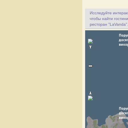
Исследуйте интеракт
чтобы найти гостин
ресторан "LaVanda"