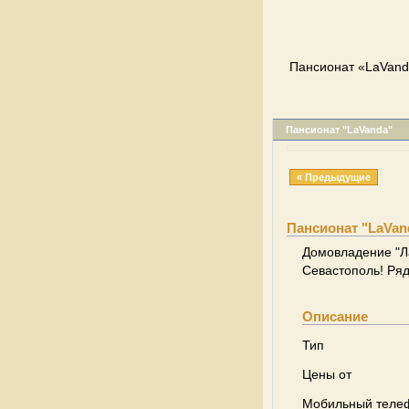
Пансионат «LaVand
Пансионат "LaVanda"
« Предыдущие
Пансионат "LaVan
Домовладение "Ла
Севастополь! Ряд
Описание
Тип
Цены от
Мобильный теле