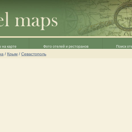
 на карте
Фото отелей и ресторанов
Поиск от
на
/
Крым
/
Севастополь