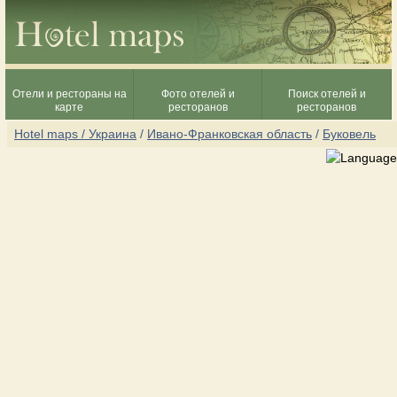
Отели и рестораны на
Фото отелей и
Поиск отелей и
карте
ресторанов
ресторанов
Hotel maps / Украина
/
Ивано-Франковская область
/
Буковель