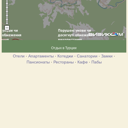
Отдых в Турции
Отели
·
Апартаменты
·
Котеджи
·
Санатории
·
Замки
·
Пансионаты
·
Рестораны
·
Кафе
·
Пабы