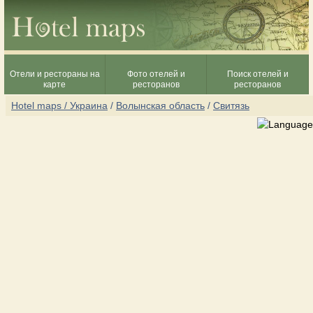
Отели и рестораны на
Фото отелей и
Поиск отелей и
карте
ресторанов
ресторанов
Hotel maps / Украина
/
Волынская область
/
Свитязь